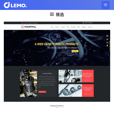
Skip
to
筛选
content