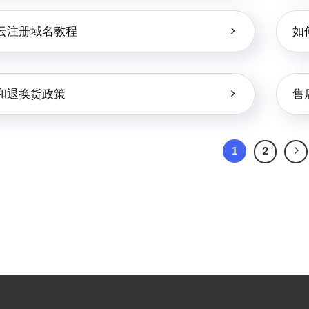
云注册域名教程
如
和退换货政策
售
1
2