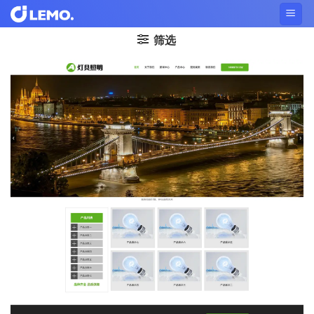
Skip
to
筛选
content