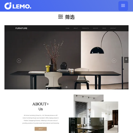
Skip
to
筛选
content