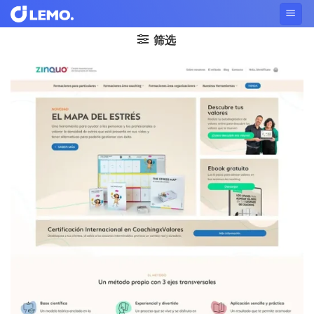
Skip
to
筛选
content